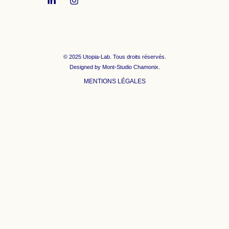
i
n
n
s
k
t
e
a
d
g
i
r
© 2025 Utopia-Lab. Tous droits réservés.
n
a
Designed by
Mont-Studio Chamonix
.
-
m
i
MENTIONS LÉGALES
n