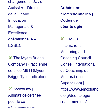
changement | David
Autissier – Directeur
Adhésions
de la Chaire
professionnelles |
Innovation
Codes de
Managériale &
déontologie
Excellence
E.M.C.C
opérationnelle –
(International
ESSEC
Mentoring and
The Myers Briggs
Coaching Council,
Company | Praticienne
Conseil International
certifiée MBTI (Myers
du Coaching, du
Briggs Type Indicator)
Mentorat et de la
Supervision) |
SyscoDev |
https://www.emccfranc
Animatrice certifiée
e.org/deontologie-
pour le co-
coach-mentors/
développement