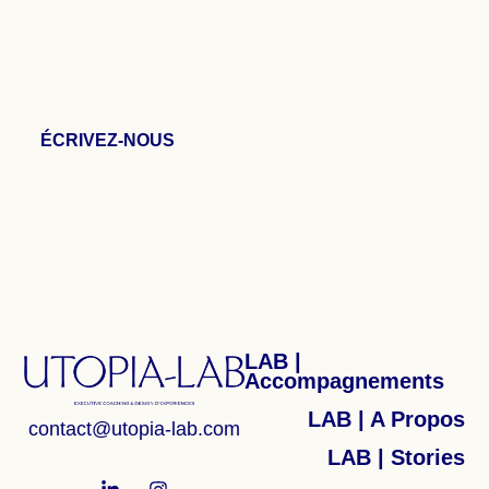
CULTIVEZ VOTRE
SINGULARITÉ & RÉVÉLEZ
VOTRE COLLECTIF!
ÉCRIVEZ-NOUS
LAB |
Accompagnements
LAB | A Propos
contact@utopia-lab.com
LAB | Stories
L
I