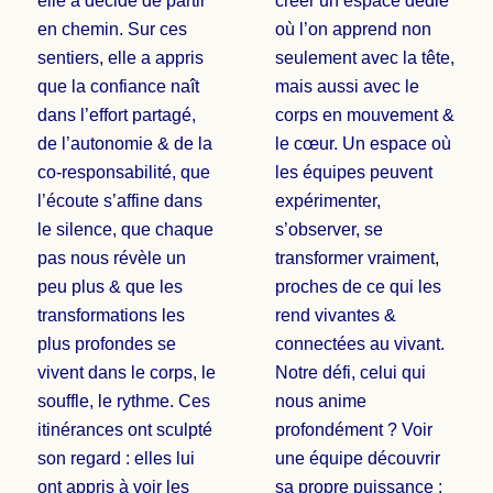
elle a décidé de partir
créer un espace dédié
en chemin. Sur ces
où l’on apprend non
sentiers, elle a appris
seulement avec la tête,
que la confiance naît
mais aussi avec le
dans l’effort partagé,
corps en mouvement &
de l’autonomie & de la
le cœur. Un espace où
co-responsabilité, que
les équipes peuvent
l’écoute s’affine dans
expérimenter,
le silence, que chaque
s’observer, se
pas nous révèle un
transformer vraiment,
peu plus & que les
proches de ce qui les
transformations les
rend vivantes &
plus profondes se
connectées au vivant.
vivent dans le corps, le
Notre défi, celui qui
souffle, le rythme. Ces
nous anime
itinérances ont sculpté
profondément ? Voir
son regard : elles lui
une équipe découvrir
ont appris à voir les
sa propre puissance :